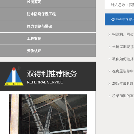
检测鉴定
计入总数：
|
防水防腐保温工程
双得利推荐资
静力切割与爆破
钢结构、网架
工程案例
当房屋出现那
资质认证
教你如何选择
在房屋装修中
2019年最
桥梁加固的重