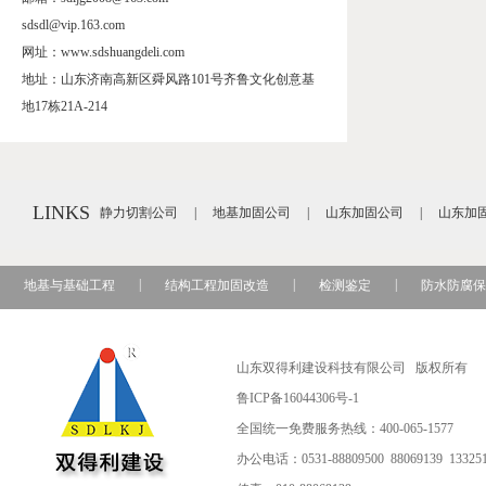
sdsdl@vip.163.com
网址：www.sdshuangdeli.com
地址：山东济南高新区舜风路101号齐鲁文化创意基
地17栋21A-214
LINKS
静力切割公司
|
地基加固公司
|
山东加固公司
|
山东加
|
|
|
地基与基础工程
结构工程加固改造
检测鉴定
防水防腐保
山东双得利建设科技有限公司 版权所有
鲁ICP备16044306号-1
全国统一免费服务热线：400-065-1577
办公电话：0531-88809500 88069139
13325