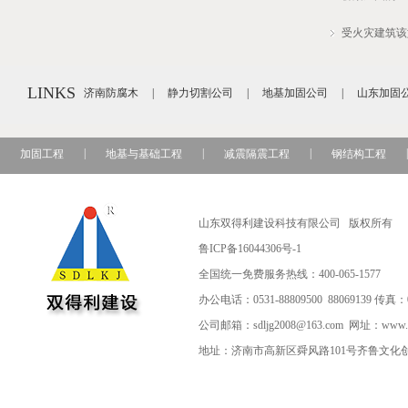
受火灾建筑该
LINKS
济南防腐木
|
静力切割公司
|
地基加固公司
|
山东加固
|
|
|
|
加固工程
地基与基础工程
减震隔震工程
钢结构工程
山东双得利建设科技有限公司 版权所有
鲁ICP备16044306号-1
全国统一免费服务热线：400-065-1577
办公电话：0531-88809500 88069139 传真：01
公司邮箱：sdljg2008@163.com 网址：www.sds
地址：济南市高新区舜风路101号齐鲁文化创意基