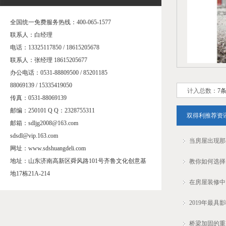
全国统一免费服务热线：400-065-1577
联系人：白经理
电话：13325117850 / 18615205678
联系人：张经理 18615205677
办公电话：0531-88809500 / 85201185
88069139 / 15335419050
计入总数：
7
传真：0531-88069139
邮编：250101 Q Q：2328755311
双得利推荐资
邮箱：sdljg2008@163.com
sdsdl@vip.163.com
当房屋出现那
网址：www.sdshuangdeli.com
地址：山东济南高新区舜风路101号齐鲁文化创意基
教你如何选择
地17栋21A-214
在房屋装修中
2019年最
桥梁加固的重