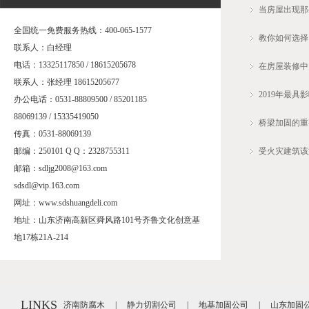
当房屋出现那
全国统一免费服务热线：400-065-1577
教你如何选择
联系人：白经理
电话：13325117850 / 18615205678
在房屋装修中
联系人：张经理 18615205677
2019年最
办公电话：0531-88809500 / 85201185
88069139 / 15335419050
桥梁加固的重
传真：0531-88069139
邮编：250101 Q Q：2328755311
受火灾建筑该
邮箱：sdljg2008@163.com
sdsdl@vip.163.com
网址：www.sdshuangdeli.com
地址：山东济南高新区舜风路101号齐鲁文化创意基
地17栋21A-214
LINKS
济南防腐木
|
静力切割公司
|
地基加固公司
|
山东加固